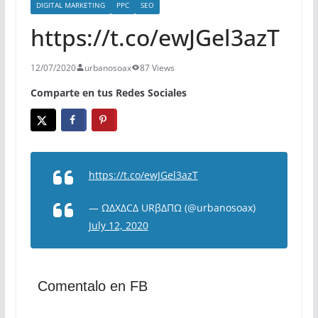
DIGITAL MARKETING
PPC
SEO
https://t.co/ewJGel3azT
12/07/2020
urbanosoax
87 Views
Comparte en tus Redes Sociales
https://t.co/ewJGel3azT
— ΩΔXΔCΔ URβΔΠΩ (@urbanosoax)
July 12, 2020
Comentalo en FB