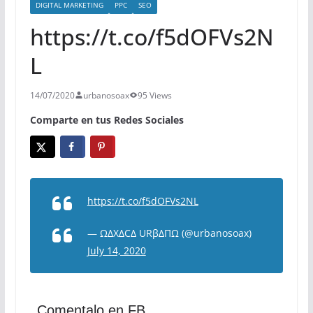
DIGITAL MARKETING
PPC
SEO
https://t.co/f5dOFVs2N
L
14/07/2020
urbanosoax
95 Views
Comparte en tus Redes Sociales
https://t.co/f5dOFVs2NL
— ΩΔXΔCΔ URβΔΠΩ (@urbanosoax)
July 14, 2020
Comentalo en FB