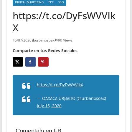
DIGITAL MARKETING
PPC
SEO
https://t.co/DyFsWVVIk
X
15/07/2020
urbanosoax
90 Views
Comparte en tus Redes Sociales
https://t.co/DyFsWVVIkX
— ΩΔXΔCΔ URβΔΠΩ (@urbanosoax)
July 15, 2020
Comentalo en FB