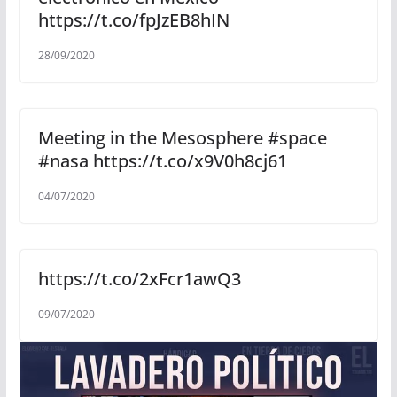
https://t.co/fpJzEB8hIN
28/09/2020
Meeting in the Mesosphere #space
#nasa https://t.co/x9V0h8cj61
04/07/2020
https://t.co/2xFcr1awQ3
09/07/2020