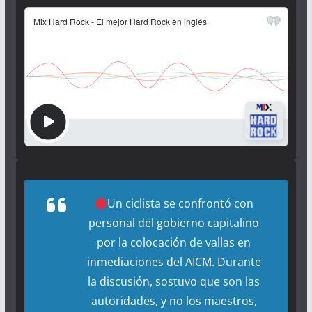
Un ciclista se confrontó con
personal del gobierno capitalino
por la colocación de vallas en
inmediaciones del AICM. Durante
la discusión, sostuvo que son las
autoridades, y no los maestros,