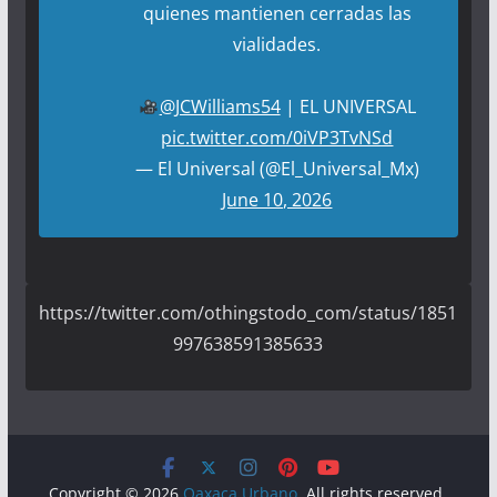
quienes mantienen cerradas las
vialidades.
@JCWilliams54
| EL UNIVERSAL
pic.twitter.com/0iVP3TvNSd
— El Universal (@El_Universal_Mx)
June 10, 2026
https://twitter.com/othingstodo_com/status/1851
997638591385633
Copyright © 2026
Oaxaca Urbano
. All rights reserved.