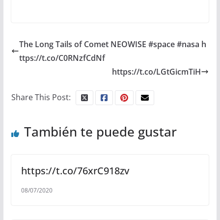
The Long Tails of Comet NEOWISE #space #nasa h
ttps://t.co/C0RNzfCdNf
https://t.co/LGtGicmTiH
Share This Post:
También te puede gustar
https://t.co/76xrC918zv
08/07/2020