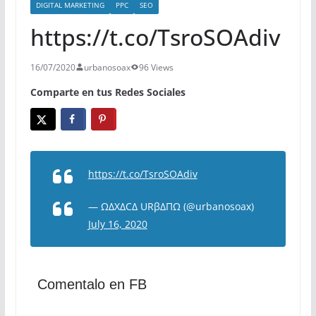
DIGITAL MARKETING
PPC
SEO
https://t.co/TsroSOAdiv
16/07/2020
urbanosoax
96 Views
Comparte en tus Redes Sociales
https://t.co/TsroSOAdiv
— ΩΔXΔCΔ URβΔΠΩ (@urbanosoax)
July 16, 2020
Comentalo en FB