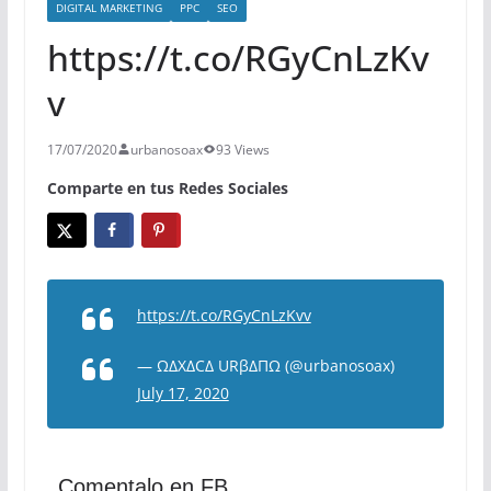
DIGITAL MARKETING
PPC
SEO
https://t.co/RGyCnLzKv
v
17/07/2020
urbanosoax
93 Views
Comparte en tus Redes Sociales
https://t.co/RGyCnLzKvv
— ΩΔXΔCΔ URβΔΠΩ (@urbanosoax)
July 17, 2020
Comentalo en FB