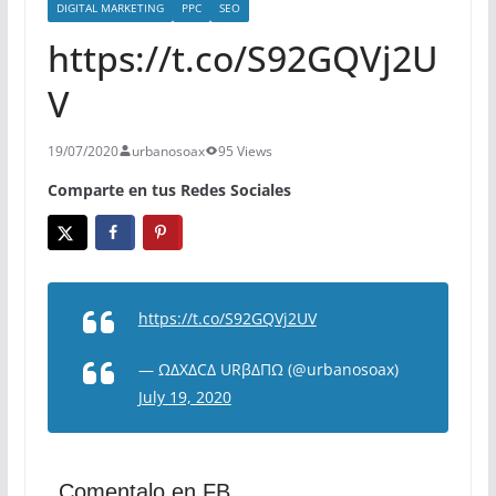
DIGITAL MARKETING
PPC
SEO
https://t.co/S92GQVj2U
V
19/07/2020
urbanosoax
95 Views
Comparte en tus Redes Sociales
https://t.co/S92GQVj2UV
— ΩΔXΔCΔ URβΔΠΩ (@urbanosoax)
July 19, 2020
Comentalo en FB