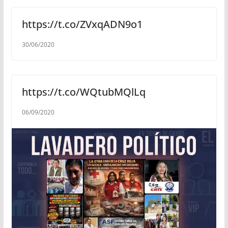
https://t.co/ZVxqADN9o1
30/06/2020
https://t.co/WQtubMQlLq
06/09/2020