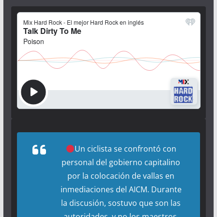
Un ciclista se confrontó con
personal del gobierno capitalino
por la colocación de vallas en
inmediaciones del AICM. Durante
la discusión, sostuvo que son las
autoridades, y no los maestros,