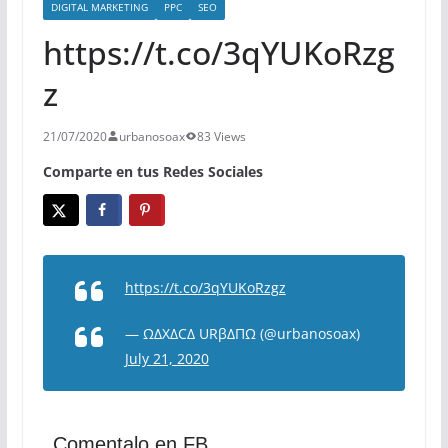
DIGITAL MARKETING
PPC
SEO
https://t.co/3qYUKoRzg
z
21/07/2020
urbanosoax
83 Views
Comparte en tus Redes Sociales
https://t.co/3qYUKoRzgz
— ΩΔXΔCΔ URβΔΠΩ (@urbanosoax)
July 21, 2020
Comentalo en FB