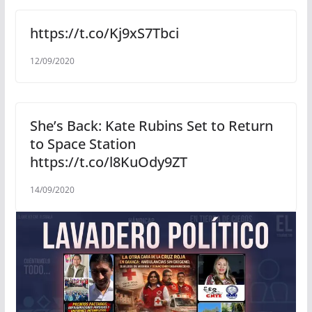
https://t.co/Kj9xS7Tbci
12/09/2020
She’s Back: Kate Rubins Set to Return
to Space Station
https://t.co/l8KuOdy9ZT
14/09/2020