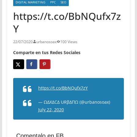
DIGITAL MARKETING
PPC
SEO
https://t.co/BbNQufx7z
Y
22/07/2020
urbanosoax
100 Views
Comparte en tus Redes Sociales
https://t.co/BbNQufx7zY
— ΩΔXΔCΔ URβΔΠΩ (@urbanosoax)
July 22, 2020
Comentalo en FB