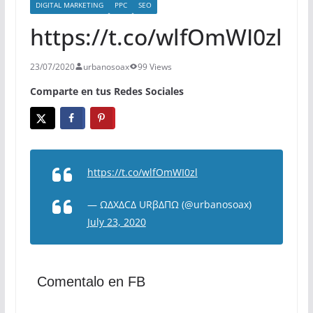
DIGITAL MARKETING
PPC
SEO
https://t.co/wlfOmWI0zl
23/07/2020
urbanosoax
99 Views
Comparte en tus Redes Sociales
https://t.co/wlfOmWI0zl
— ΩΔXΔCΔ URβΔΠΩ (@urbanosoax)
July 23, 2020
Comentalo en FB