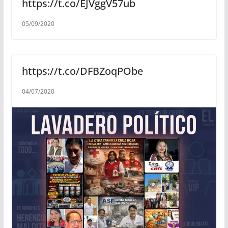
https://t.co/EJVggV57ub
05/09/2020
https://t.co/DFBZoqPObe
04/07/2020