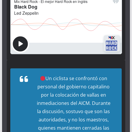
Un ciclista se confrontó con
personal del gobierno capitalino
por la colocación de vallas en
inmediaciones del AICM. Durante
la discusión, sostuvo que son las
autoridades, y no los maestros,
quienes mantienen cerradas las