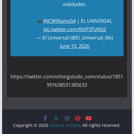
vialidades.
@JCWilliams54
| EL UNIVERSAL
pic.twitter.com/0iVP3TvNSd
— El Universal (@El_Universal_Mx)
June 10, 2026
https://twitter.com/othingstodo_com/status/1851
997638591385633
Copyright © 2026
Oaxaca Urbano
. All rights reserved.