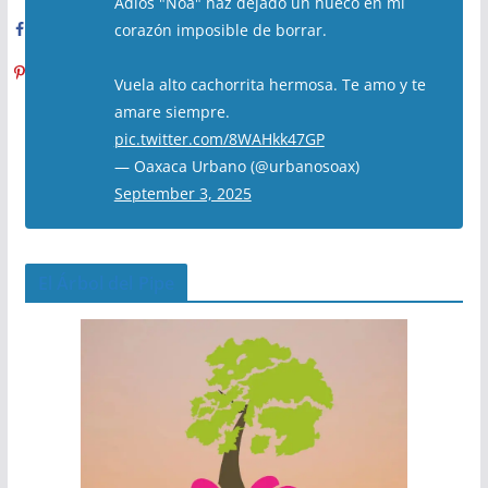
Adiós "Noa" haz dejado un hueco en mi
corazón imposible de borrar.
Vuela alto cachorrita hermosa. Te amo y te
amare siempre.
pic.twitter.com/8WAHkk47GP
— Oaxaca Urbano (@urbanosoax)
September 3, 2025
El Árbol del Pipe