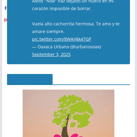
Adiós "Noa" haz dejado un hueco en mi
corazón imposible de borrar.
Vuela alto cachorrita hermosa. Te amo y te
amare siempre.
pic.twitter.com/8WAHkk47GP
— Oaxaca Urbano (@urbanosoax)
September 3, 2025
El Árbol del Pipe