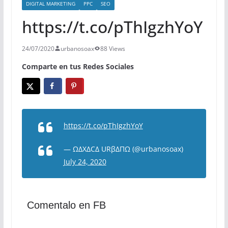
DIGITAL MARKETING
PPC
SEO
https://t.co/pThIgzhYoY
24/07/2020
urbanosoax
88 Views
Comparte en tus Redes Sociales
https://t.co/pThIgzhYoY
— ΩΔXΔCΔ URβΔΠΩ (@urbanosoax)
July 24, 2020
Comentalo en FB