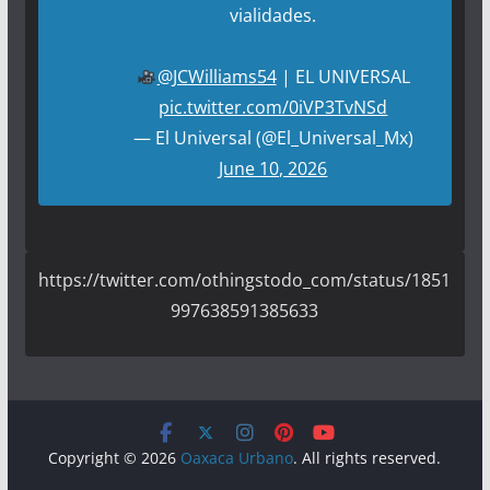
vialidades.
@JCWilliams54
| EL UNIVERSAL
pic.twitter.com/0iVP3TvNSd
— El Universal (@El_Universal_Mx)
June 10, 2026
https://twitter.com/othingstodo_com/status/1851
997638591385633
Copyright © 2026
Oaxaca Urbano
. All rights reserved.