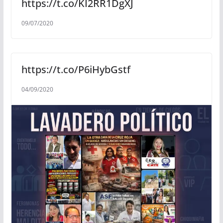
https://t.co/KI2RR1DgXJ
09/07/2020
https://t.co/P6iHybGstf
04/09/2020