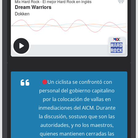
Un ciclista se confrontó con
personal del gobierno capitalino
por la colocación de vallas en
inmediaciones del AICM. Durante
la discusión, sostuvo que son las
autoridades, y no los maestros,
quienes mantienen cerradas las