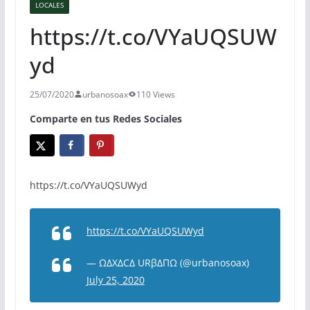
LOCALES
https://t.co/VYaUQSUW
yd
25/07/2020
urbanosoax
110 Views
Comparte en tus Redes Sociales
https://t.co/VYaUQSUWyd
https://t.co/VYaUQSUWyd
— ΩΔXΔCΔ URβΔΠΩ (@urbanosoax)
July 25, 2020