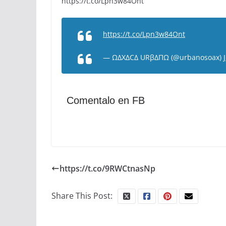
https://t.co/Lpn3w84Ont
https://t.co/Lpn3w84Ont
— ΩΔXΔCΔ URβΔΠΩ (@urbanosoax)
Comentalo en FB
https://t.co/9RWCtnasNp
Share This Post: