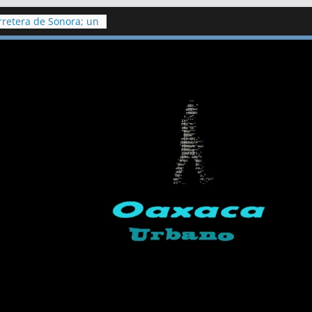
retera de Sonora; un
eridos
n procedente
los ediles de
sulo Galván ‍
e Salud confirman
iclosporiasis en
litoral de Playa del
kilómetros de
argazo
aco a otras 6
molestias tras
ico