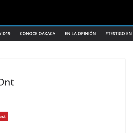
VID19
CONOCE OAXACA
EN LA OPINIÓN
#TESTIGO EN
Ont
est