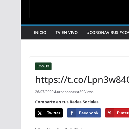
INICIO
TV EN VIVO
#CORONAVIRUS #CO
LOCALES
https://t.co/Lpn3w84
26/07/2020
urbanosoax
89 Views
Comparte en tus Redes Sociales
Twitter
Facebook
Pinter