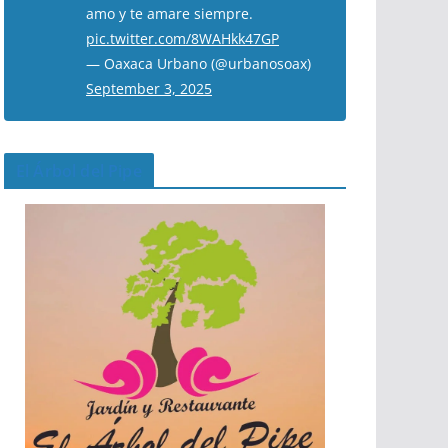
amo y te amare siempre.
pic.twitter.com/8WAHkk47GP
— Oaxaca Urbano (@urbanosoax)
September 3, 2025
El Árbol del Pipe