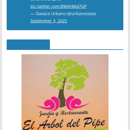
pic.twitter.com/8WAHkk47GP
— Oaxaca Urbano (@urbanosoax)
September 3, 2025
El Árbol del Pipe