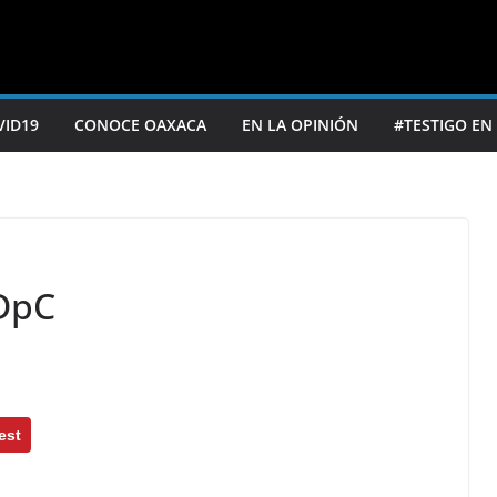
VID19
CONOCE OAXACA
EN LA OPINIÓN
#TESTIGO EN
ODpC
est