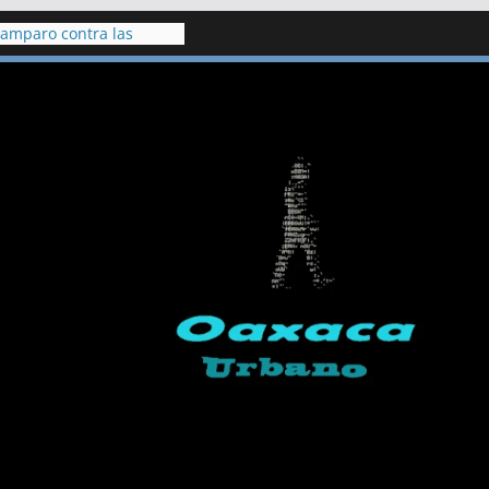
 amparo contra las
 presa Milpillas
 Cuautla clausuran
dicados a gestionar
hiculares
s, hallan vivo a hombre
 cenote de Veracruz
 indígenas de Chilapa
ración de Jesús Plácido
to de hace 20 años,
 academia Doenitz tiene
de detención