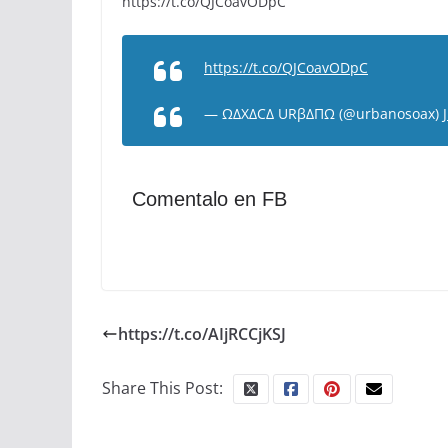
https://t.co/QJCoavODpC
https://t.co/QJCoavODpC
— ΩΔXΔCΔ URβΔΠΩ (@urbanosoax)
Comentalo en FB
https://t.co/AIjRCCjKSJ
Share This Post: