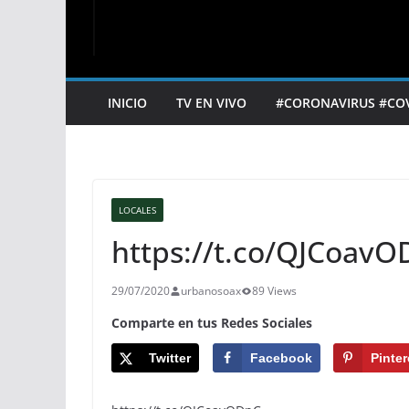
INICIO
TV EN VIVO
#CORONAVIRUS #CO
LOCALES
https://t.co/QJCoav
29/07/2020
urbanosoax
89 Views
Comparte en tus Redes Sociales
Twitter
Facebook
Pinter