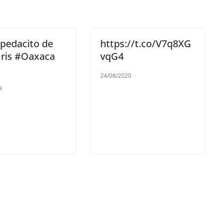
pedacito de
https://t.co/V7q8XG
Iris #Oaxaca
vqG4
24/08/2020
9