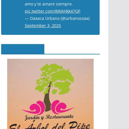
amo y te amare siempre.
pic.twitter.com/8WAHkk47GP
— Oaxaca Urbano (@urbanosoax)
September 3, 2025
El Árbol del Pipe