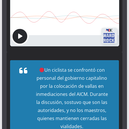
Un ciclista se confrontó con
personal del gobierno capitalino
por la colocación de vallas en
inmediaciones del AICM. Durante
la discusión, sostuvo que son las
autoridades, y no los maestros,
quienes mantienen cerradas las
vialidades.