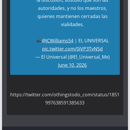
la discusión, sostuvo que son las
autoridades, y no los maestros,
quienes mantienen cerradas las
vialidades.
@JCWilliams54
| EL UNIVERSAL
pic.twitter.com/0iVP3TvNSd
— El Universal (@El_Universal_Mx)
June 10, 2026
https://twitter.com/othingstodo_com/status/1851
997638591385633