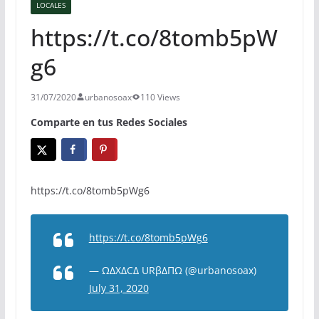
LOCALES
https://t.co/8tomb5pW
g6
31/07/2020
urbanosoax
110 Views
Comparte en tus Redes Sociales
https://t.co/8tomb5pWg6
https://t.co/8tomb5pWg6
— ΩΔXΔCΔ URβΔΠΩ (@urbanosoax)
July 31, 2020