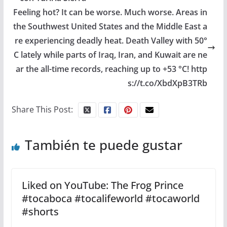
Feeling hot? It can be worse. Much worse. Areas in
the Southwest United States and the Middle East a
re experiencing deadly heat. Death Valley with 50°
C lately while parts of Iraq, Iran, and Kuwait are ne
ar the all-time records, reaching up to +53 °C! http
s://t.co/XbdXpB3TRb
Share This Post:
También te puede gustar
Liked on YouTube: The Frog Prince
#tocaboca #tocalifeworld #tocaworld
#shorts