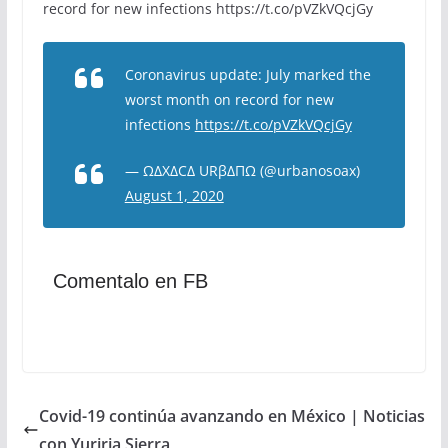
record for new infections https://t.co/pVZkVQcjGy
Coronavirus update: July marked the
worst month on record for new
infections
https://t.co/pVZkVQcjGy
— ΩΔXΔCΔ URβΔΠΩ (@urbanosoax)
August 1, 2020
Comentalo en FB
Covid-19 continúa avanzando en México | Noticias
con Yuriria Sierra