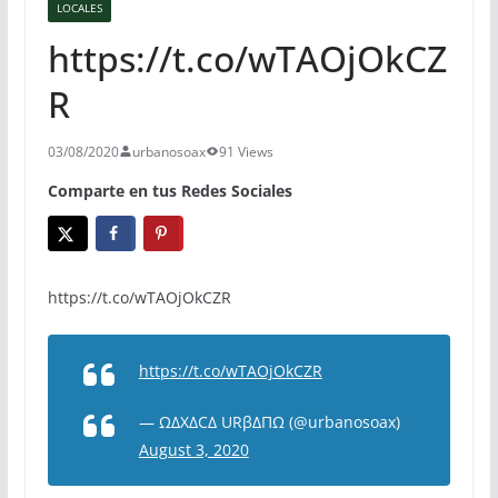
LOCALES
https://t.co/wTAOjOkCZ
R
03/08/2020
urbanosoax
91 Views
Comparte en tus Redes Sociales
https://t.co/wTAOjOkCZR
https://t.co/wTAOjOkCZR
— ΩΔXΔCΔ URβΔΠΩ (@urbanosoax)
August 3, 2020