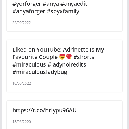
#yorforger #anya #anyaedit
#anyaforger #spyxfamily
22/09/2022
Liked on YouTube: Adrinette Is My
Favourite Couple
#shorts
#miraculous #ladynoiredits
#miraculousladybug
19/09/2022
https://t.co/hrIypu96AU
15/08/2020