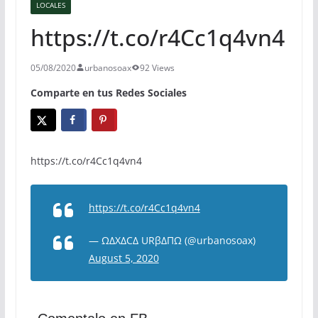
LOCALES
https://t.co/r4Cc1q4vn4
05/08/2020
urbanosoax
92 Views
Comparte en tus Redes Sociales
https://t.co/r4Cc1q4vn4
https://t.co/r4Cc1q4vn4
— ΩΔXΔCΔ URβΔΠΩ (@urbanosoax)
August 5, 2020