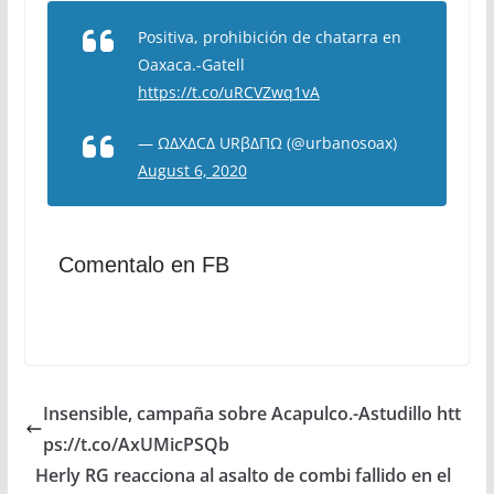
Positiva, prohibición de chatarra en
Oaxaca.-Gatell
https://t.co/uRCVZwq1vA
— ΩΔXΔCΔ URβΔΠΩ (@urbanosoax)
August 6, 2020
Comentalo en FB
Insensible, campaña sobre Acapulco.-Astudillo htt
ps://t.co/AxUMicPSQb
Herly RG reacciona al asalto de combi fallido en el