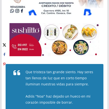
Que tristeza tan grande siento. Hay seres
tan llenos de luz que en corto tiempo
iluminan nuestras vidas para siempre.
Adiós "Noa" haz dejado un hueco en mi
corazón imposible de borrar.