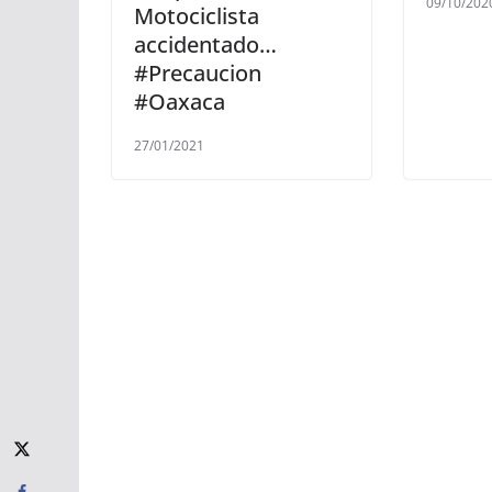
09/10/202
Motociclista
accidentado…
#Precaucion
#Oaxaca
27/01/2021