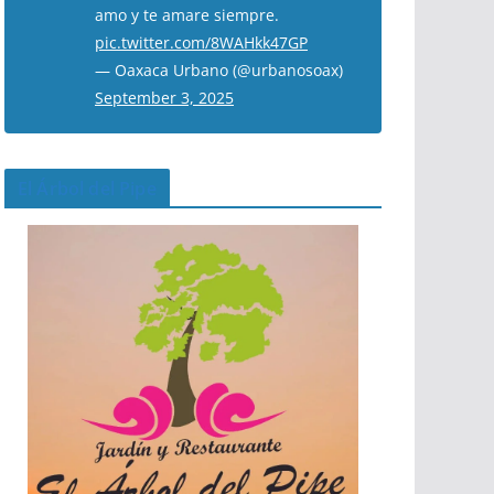
amo y te amare siempre.
pic.twitter.com/8WAHkk47GP
— Oaxaca Urbano (@urbanosoax)
September 3, 2025
El Árbol del Pipe