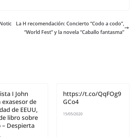
 Notic
La H recomendación: Concierto “Codo a codo”,
“World Fest” y la novela “Caballo fantasma”
ista I John
https://t.co/QqFOg9
 exasesor de
GCo4
idad de EEUU,
15/05/2020
de libro sobre
 – Despierta