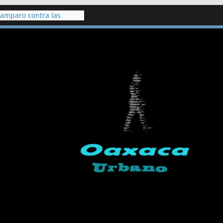
 amparo contra las
 presa Milpillas
 Cuautla clausuran
dicados a gestionar
hiculares
s, hallan vivo a hombre
 cenote de Veracruz
 indígenas de Chilapa
ración de Jesús Plácido
to de hace 20 años,
 academia Doenitz tiene
de detención