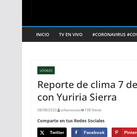
INICIO
TV EN VIVO
#CORONAVIRUS #CO
LOCALES
Reporte de clima 7 de
con Yuriria Sierra
08/08/2020
urbanosoax
108 Views
Comparte en tus Redes Sociales
Twitter
Facebook
Pinter