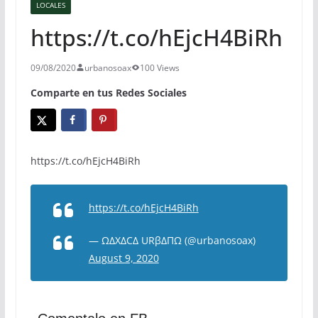
LOCALES
https://t.co/hEjcH4BiRh
09/08/2020
urbanosoax
100 Views
Comparte en tus Redes Sociales
https://t.co/hEjcH4BiRh
https://t.co/hEjcH4BiRh
— ΩΔXΔCΔ URβΔΠΩ (@urbanosoax)
August 9, 2020