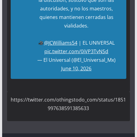
la discusión, sostuvo que son las
autoridades, y no los maestros,
quienes mantienen cerradas las
vialidades.
@JCWilliams54
| EL UNIVERSAL
pic.twitter.com/0iVP3TvNSd
— El Universal (@El_Universal_Mx)
June 10, 2026
https://twitter.com/othingstodo_com/status/1851
997638591385633