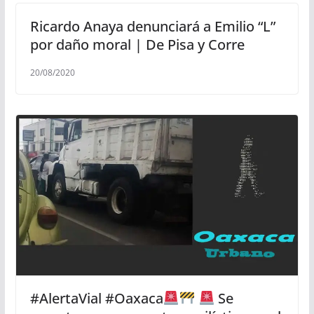
Ricardo Anaya denunciará a Emilio “L”
por daño moral | De Pisa y Corre
20/08/2020
#AlertaVial #Oaxaca
Se