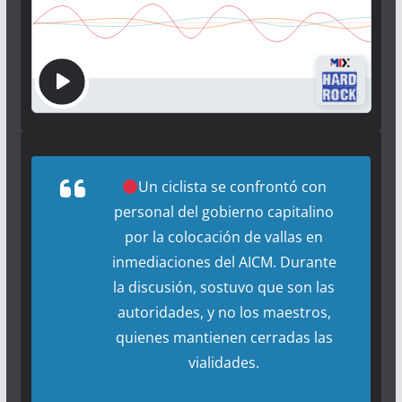
Un ciclista se confrontó con
personal del gobierno capitalino
por la colocación de vallas en
inmediaciones del AICM. Durante
la discusión, sostuvo que son las
autoridades, y no los maestros,
quienes mantienen cerradas las
vialidades.