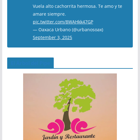
Vuela alto cachorrita hermosa. Te amo y te
amare siempre.
pic.twitter.com/8WAHkk47GP
— Oaxaca Urbano (@urbanosoax)
September 3, 2025
El Árbol del Pipe