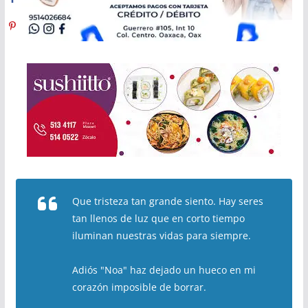
Que tristeza tan grande siento. Hay seres
tan llenos de luz que en corto tiempo
iluminan nuestras vidas para siempre.
Adiós "Noa" haz dejado un hueco en mi
corazón imposible de borrar.