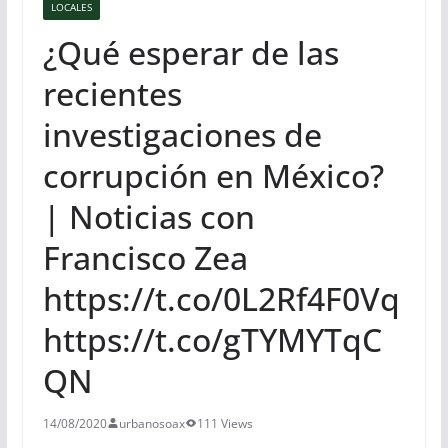
LOCALES
¿Qué esperar de las
recientes
investigaciones de
corrupción en México?
| Noticias con
Francisco Zea
https://t.co/0L2Rf4F0Vq
https://t.co/gTYMYTqC
QN
14/08/2020
urbanosoax
111 Views