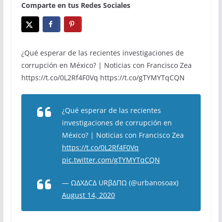
Comparte en tus Redes Sociales
¿Qué esperar de las recientes investigaciones de
corrupción en México? | Noticias con Francisco Zea
https://t.co/0L2Rf4F0Vq https://t.co/gTYMYTqCQN
¿Qué esperar de las recientes
investigaciones de corrupción en
México? | Noticias con Francisco Zea
https://t.co/0L2Rf4F0Vq
pic.twitter.com/gTYMYTqCQN
— ΩΔXΔCΔ URβΔΠΩ (@urbanosoax)
August 14, 2020