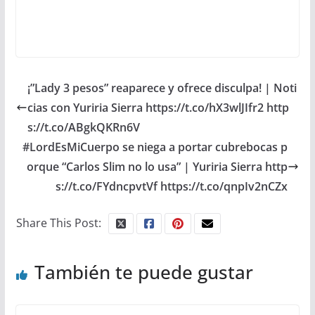
¡”Lady 3 pesos” reaparece y ofrece disculpa! | Noti
cias con Yuriria Sierra https://t.co/hX3wlJIfr2 http
s://t.co/ABgkQKRn6V
#LordEsMiCuerpo se niega a portar cubrebocas p
orque “Carlos Slim no lo usa” | Yuriria Sierra http
s://t.co/FYdncpvtVf https://t.co/qnpIv2nCZx
Share This Post:
También te puede gustar