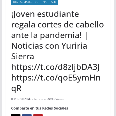
DIGITAL MARKETING
PPC
SEO
¡Joven estudiante
regala cortes de cabello
ante la pandemia! |
Noticias con Yuriria
Sierra
https://t.co/d8zljbDA3J
https://t.co/qoE5ymHn
qR
03/09/2020
urbanosoax
98 Views
Comparte en tus Redes Sociales