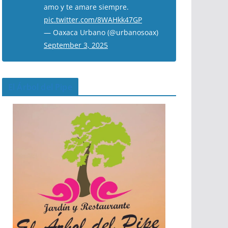
amo y te amare siempre.
pic.twitter.com/8WAHkk47GP
— Oaxaca Urbano (@urbanosoax)
September 3, 2025
El Árbol del Pipe