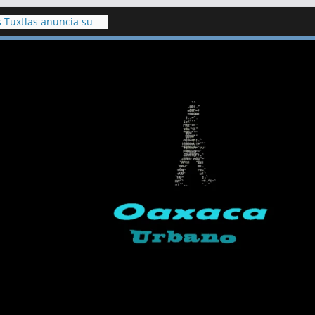
s Tuxtlas anuncia su
para 30 mil habitantes
onará a Grupo México
e de químico en Naco
involucrados en
periodista Leyva,
rnación
ico único para
lluvias en 2025,
atu
los alcaldes
Ixhuatlán y Úrsulo
racruz