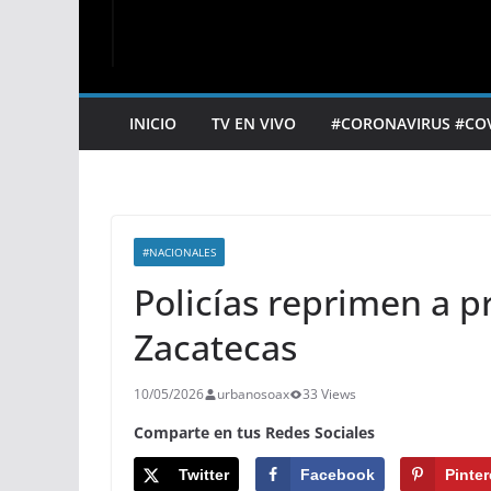
INICIO
TV EN VIVO
#CORONAVIRUS #CO
#NACIONALES
Policías reprimen a pr
Zacatecas
10/05/2026
urbanosoax
33 Views
Comparte en tus Redes Sociales
Twitter
Facebook
Pinter