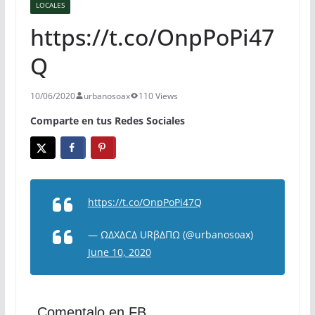
LOCALES
https://t.co/OnpPoPi47
Q
10/06/2020
urbanosoax
110 Views
Comparte en tus Redes Sociales
https://t.co/OnpPoPi47Q
— ΩΔXΔCΔ URβΔΠΩ (@urbanosoax)
June 10, 2020
Comentalo en FB