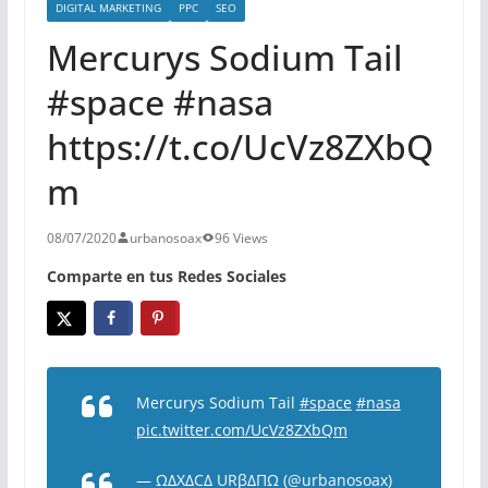
DIGITAL MARKETING
PPC
SEO
Mercurys Sodium Tail
#space #nasa
https://t.co/UcVz8ZXbQ
m
08/07/2020
urbanosoax
96 Views
Comparte en tus Redes Sociales
Mercurys Sodium Tail
#space
#nasa
pic.twitter.com/UcVz8ZXbQm
— ΩΔXΔCΔ URβΔΠΩ (@urbanosoax)