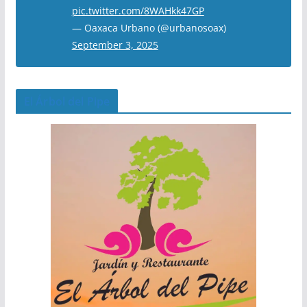
pic.twitter.com/8WAHkk47GP
— Oaxaca Urbano (@urbanosoax)
September 3, 2025
El Árbol del Pipe