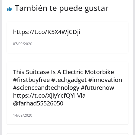
También te puede gustar
https://t.co/K5X4WjCDji
07/09/2020
This Suitcase Is A Electric Motorbike
#firstbuyfree #techgadget #innovation
#scienceandtechnology #futurenow
https://t.co/XjiyYcfQYi Via
@farhad55526050
14/09/2020