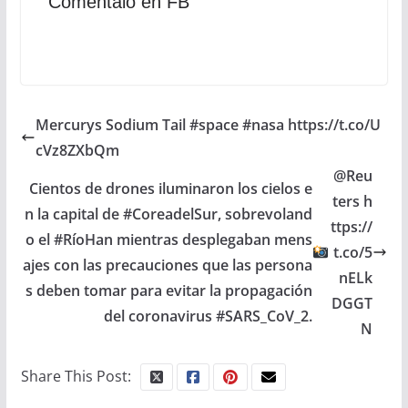
Comentalo en FB
Mercurys Sodium Tail #space #nasa https://t.co/U
cVz8ZXbQm
@Reu
Cientos de drones iluminaron los cielos e
ters h
n la capital de #CoreadelSur, sobrevoland
ttps://
o el #RíoHan mientras desplegaban mens
t.co/5
ajes con las precauciones que las persona
nELk
s deben tomar para evitar la propagación
DGGT
del coronavirus #SARS_CoV_2.
N
Share This Post: