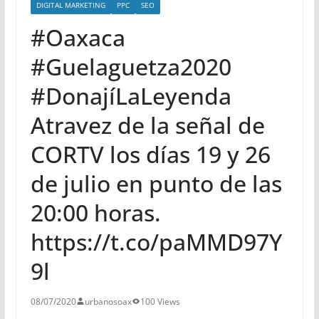
DIGITAL MARKETING
PPC
SEO
#Oaxaca
#Guelaguetza2020
#DonajíLaLeyenda
Atravez de la señal de
CORTV los días 19 y 26
de julio en punto de las
20:00 horas.
https://t.co/paMMD97Y
9l
08/07/2020
urbanosoax
100 Views