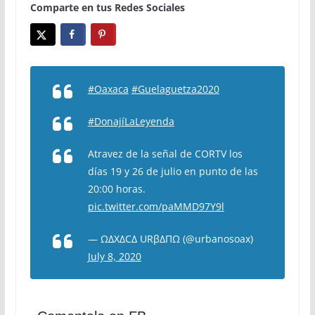
Comparte en tus Redes Sociales
#Oaxaca
#Guelaguetza2020
#DonajíLaLeyenda
Atravez de la señal de CORTV los
días 19 y 26 de julio en punto de las
20:00 horas.
pic.twitter.com/paMMD97Y9l
— ΩΔXΔCΔ URβΔΠΩ (@urbanosoax)
July 8, 2020