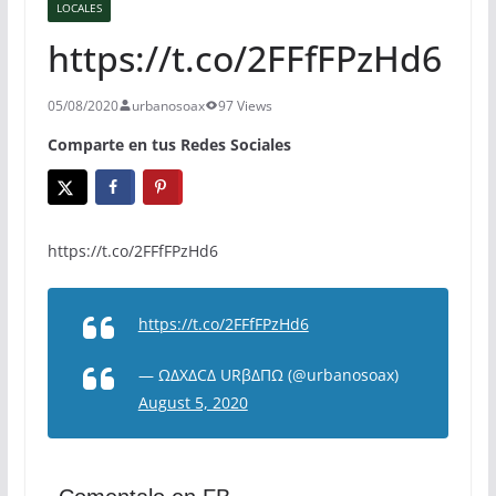
LOCALES
https://t.co/2FFfFPzHd6
05/08/2020
urbanosoax
97 Views
Comparte en tus Redes Sociales
https://t.co/2FFfFPzHd6
https://t.co/2FFfFPzHd6
— ΩΔXΔCΔ URβΔΠΩ (@urbanosoax)
August 5, 2020