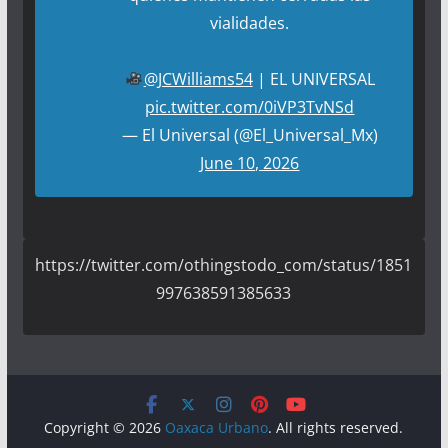
vialidades.
@JCWilliams54
| EL UNIVERSAL
pic.twitter.com/0iVP3TvNSd
— El Universal (@El_Universal_Mx)
June 10, 2026
https://twitter.com/othingstodo_com/status/1851
997638591385633
Copyright © 2026
Oaxaca Urbano
. All rights reserved.