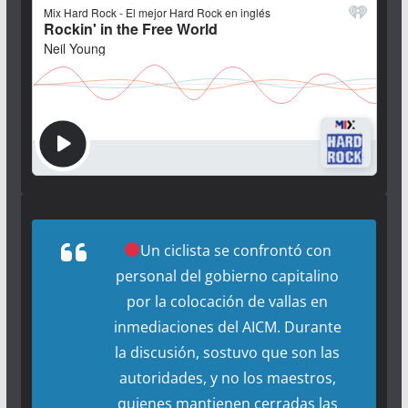
Un ciclista se confrontó con
personal del gobierno capitalino
por la colocación de vallas en
inmediaciones del AICM. Durante
la discusión, sostuvo que son las
autoridades, y no los maestros,
quienes mantienen cerradas las